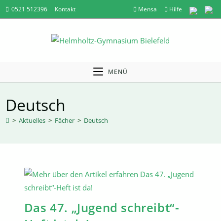
Zum
0521 512396
Kontakt
Mensa
Hilfe
Inhalt
springen
MENÜ
Deutsch
>
Aktuelles
>
Fächer
>
Deutsch
Das 47. „Jugend schreibt“-