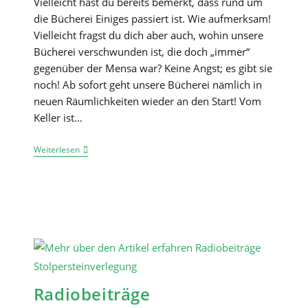
Vielleicht hast du bereits bemerkt, dass rund um
die Bücherei Einiges passiert ist. Wie aufmerksam!
Vielleicht fragst du dich aber auch, wohin unsere
Bücherei verschwunden ist, die doch „immer“
gegenüber der Mensa war? Keine Angst; es gibt sie
noch! Ab sofort geht unsere Bücherei nämlich in
neuen Räumlichkeiten wieder an den Start! Vom
Keller ist…
Neues
Weiterlesen
Zuhause
Für
Alle
Buchfans
Des
Helmholtz-
Gymnasiums:
Direkt
Am
Pausenhof,
Mitten
Im
Radiobeiträge
Schulleben