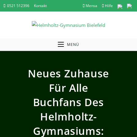
Zum
0521 512396
Kontakt
Mensa
Hilfe
Inhalt
springen
MENÜ
Neues Zuhause
Für Alle
Buchfans Des
Helmholtz-
Gymnasiums: