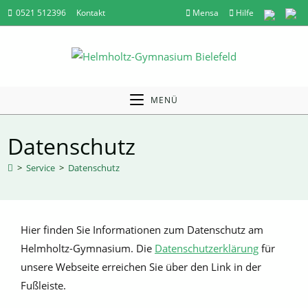
Zum
0521 512396
Kontakt
Mensa
Hilfe
Inhalt
springen
MENÜ
Datenschutz
>
Service
>
Datenschutz
Hier finden Sie Informationen zum Datenschutz am
Helmholtz-Gymnasium. Die
Datenschutzerklärung
für
unsere Webseite erreichen Sie über den Link in der
Fußleiste.