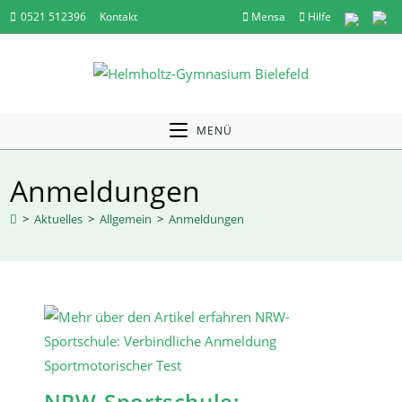
Zum
0521 512396
Kontakt
Mensa
Hilfe
Inhalt
springen
MENÜ
Anmeldungen
>
Aktuelles
>
Allgemein
>
Anmeldungen
NRW-Sportschule: