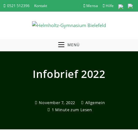
Zum
0521 512396
Kontakt
Mensa
Hilfe
Inhalt
springen
MENÜ
Infobrief 2022
November 7, 2022
Allgemein
1 Minute zum Lesen