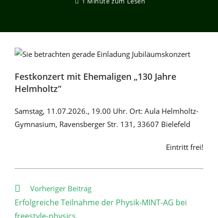
1 Minute zum Lesen
Festkonzert mit Ehemaligen „130 Jahre
Helmholtz“
Samstag, 11.07.2026., 19.00 Uhr. Ort: Aula Helmholtz-
Gymnasium, Ravensberger Str. 131, 33607 Bielefeld
Eintritt frei!
Weitere
Vorheriger Beitrag
Artikel
Erfolgreiche Teilnahme der Physik-MINT-AG bei
ansehen
freestyle-physics