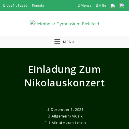
Zum
0521 512396
Kontakt
Mensa
Hilfe
Inhalt
springen
MENÜ
Einladung Zum
Nikolauskonzert
Dezember 1, 2021
Allgemein
/
Musik
1 Minute zum Lesen