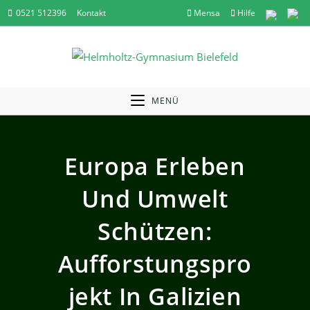
Zum
0521 512396
Kontakt
Mensa
Hilfe
Inhalt
springen
MENÜ
Europa Erleben
Und Umwelt
Schützen:
Aufforstungspro
Jekt In Galizien