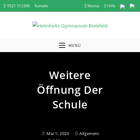
Zum
0521 512396
Kontakt
Mensa
Hilfe
Inhalt
springen
MENÜ
Weitere
Öffnung Der
Schule
Mai 1, 2020
Allgemein