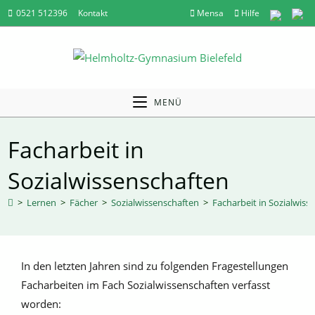
Zum
0521 512396
Kontakt
Mensa
Hilfe
Inhalt
springen
MENÜ
Facharbeit in
Sozialwissenschaften
>
Lernen
>
Fächer
>
Sozialwissenschaften
>
Facharbeit in Sozialwiss
In den letzten Jahren sind zu folgenden Fragestellungen
Facharbeiten im Fach Sozialwissenschaften verfasst
worden: