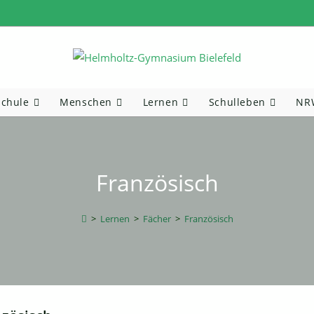
Schule
Menschen
Lernen
Schulleben
NRW
Französisch
>
Lernen
>
Fächer
>
Französisch