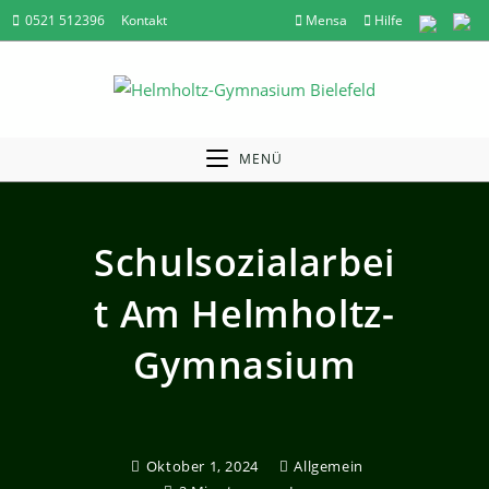
Zum
0521 512396
Kontakt
Mensa
Hilfe
Inhalt
springen
MENÜ
Schulsozialarbei
T Am Helmholtz-
Gymnasium
Oktober 1, 2024
Allgemein