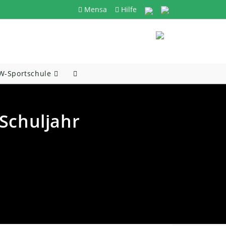
Mensa
Hilfe
-Sportschule
Website-
Suche
Umschalten
Schuljahr