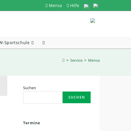
Mensa
Hilfe
-Sportschule
Website-
Suche
>
Service
>
Mensa
Umschalten
Suchen
SUCHEN
Termine