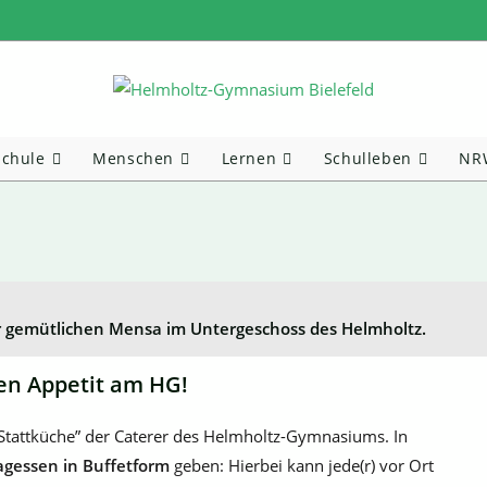
Schule
Menschen
Lernen
Schulleben
NRW
r gemütlichen Mensa im Untergeschoss des Helmholtz.
en Appetit am HG!
“Stattküche” der Caterer des Helmholtz-Gymnasiums. In
agessen in Buffetform
geben: Hierbei kann jede(r) vor Ort