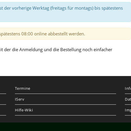
ist der vorherige Werktag (freitags für montags) bis spätestens
spätestens 08:00 online abbestellt werden.
mit der die Anmeldung und die Bestellung noch einfacher
Termine
In
IServ
Da
Hilfe-Wiki
Im