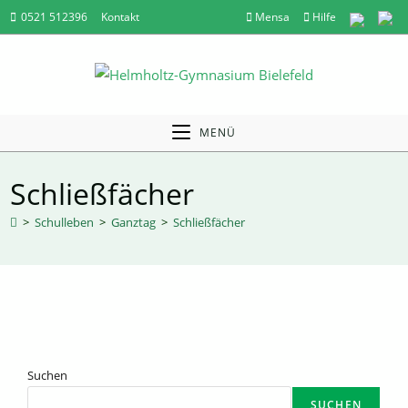
Zum
0521 512396
Kontakt
Mensa
Hilfe
Inhalt
springen
MENÜ
Schließfächer
>
Schulleben
>
Ganztag
>
Schließfächer
Suchen
SUCHEN