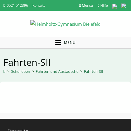
Zum
0521 512396
Kontakt
Mensa
Hilfe
Inhalt
springen
MENÜ
Fahrten-SII
>
Schulleben
>
Fahrten und Austausche
>
Fahrten-SII
Startseite