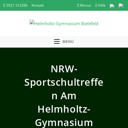
Zum
0521 512396
Kontakt
Mensa
Hilfe
Inhalt
springen
MENÜ
NRW-
Sportschultreffe
N Am
Helmholtz-
Gymnasium