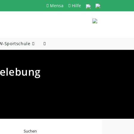
Mensa
Hilfe
-Sportschule
Website-
Suche
Umschalten
elebung
Suchen