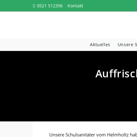
Zum
0521 512396
Kontakt
Inhalt
springen
Aktuelles
Unsere 
Auffri
Unsere Schulsanitäter vom Helmholtz ha