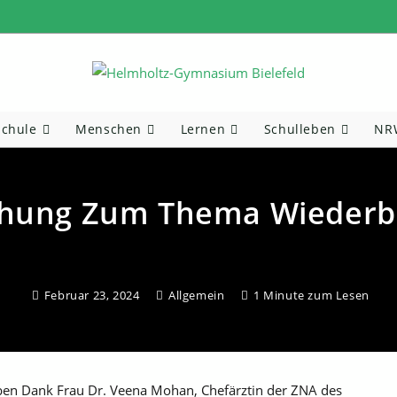
Schule
Menschen
Lernen
Schulleben
NRW
schung Zum Thema Wiederb
Februar 23, 2024
Allgemein
1 Minute zum Lesen
ben Dank Frau Dr. Veena Mohan, Chefärztin der ZNA des