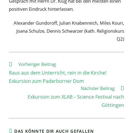
Gespräch mit Herrn Dr. Klug hat bei den meisten einen
positiven Eindruck hinterlassen.
Alexander Gundoroff, Julian Knabenreich, Miles Kouri,
Joana Schulze, Dennis Schwarzer (kath. Religionskurs
Q2)
Weitere
Vorheriger Beitrag
Artikel
Raus aus dem Unterricht, rein in die Kirche!
ansehen
Exkursion zum Paderborner Dom
Nächster Beitrag
Exkursion zum XLAB – Science Festival nach
Göttingen
DAS KÖNNTE DIR AUCH GEFALLEN