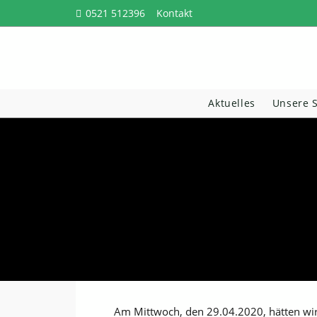
Zum
0521 512396
Kontakt
Inhalt
springen
Aktuelles
Unsere 
Am Mittwoch, den 29.04.2020, hätten wir