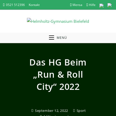
Zum
0521 512396
Kontakt
Mensa
Hilfe
Inhalt
springen
MENÜ
Das HG Beim
„Run & Roll
City“ 2022
September 12, 2022
Sport