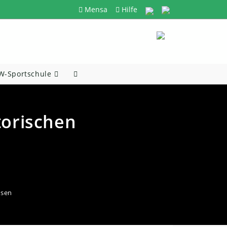
Mensa
Hilfe
-Sportschule
Website-
Suche
Umschalten
torischen
esen